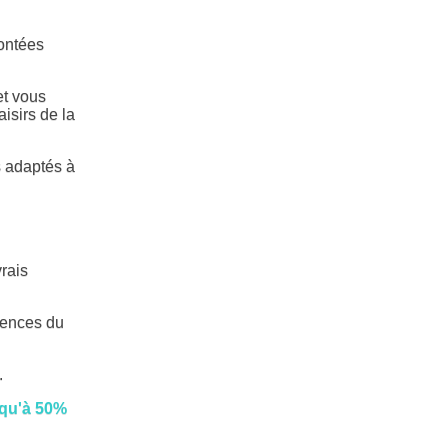
montées
et vous
isirs de la
s adaptés à
vrais
érences du
.
qu'à 50%